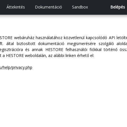
Áttekintés
Dokumentáció
Sandbox
Belépés
STORE webáruház használatához közvetlenül kapcsolódó API letölté
 által biztosított dokumentáció megismerésére szolgáló alolda
egisztrációra és annak HESTORE felhasználói fiókkal történő ös
t a HESTORE weboldalán, az alábbi linken érhető el:
u/help/privacy.php